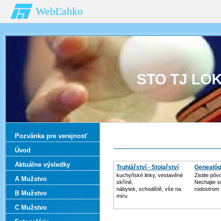
WebĽahko
STO TJ LO
Pozvánka pre verejnosť
Úvod
Aktuálne výsledky
Truhlářství - Stolařství
Genealóg
kuchyňské linky, vestavěné
Zistite pôv
A Mužstvo
skříně,
Nechajte si
nábytek, schodiště, vše na
rodostrom
B Mužstvo
míru
C Mužstvo