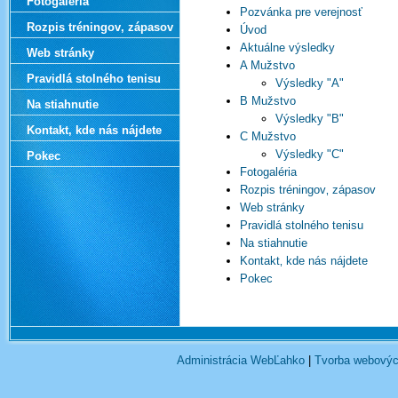
Fotogaléria
Pozvánka pre verejnosť
Rozpis tréningov‚ zápasov
Úvod
Aktuálne výsledky
Web stránky
A Mužstvo
Pravidlá stolného tenisu
Výsledky "A"
B Mužstvo
Na stiahnutie
Výsledky "B"
Kontakt‚ kde nás nájdete
C Mužstvo
Výsledky "C"
Pokec
Fotogaléria
Rozpis tréningov‚ zápasov
Web stránky
Pravidlá stolného tenisu
Na stiahnutie
Kontakt‚ kde nás nájdete
Pokec
Administrácia WebĽahko
|
Tvorba webovýc