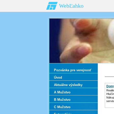
WebĽahko
Pozvánka pre verejnosť
Úvod
Aktuálne výsledky
Domy
Reali
A Mužstvo
Hlučí
Nákup
B Mužstvo
servis
C Mužstvo