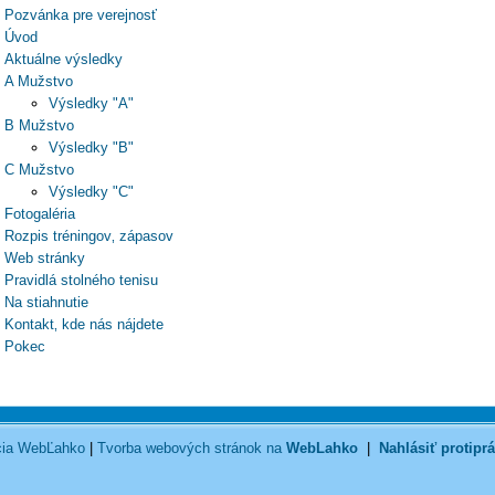
Pozvánka pre verejnosť
Úvod
Aktuálne výsledky
A Mužstvo
Výsledky "A"
B Mužstvo
Výsledky "B"
C Mužstvo
Výsledky "C"
Fotogaléria
Rozpis tréningov‚ zápasov
Web stránky
Pravidlá stolného tenisu
Na stiahnutie
Kontakt‚ kde nás nájdete
Pokec
cia WebĽahko
|
Tvorba webových stránok na
WebLahko
|
Nahlásiť protipr