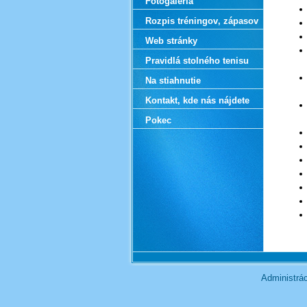
Fotogaléria
Rozpis tréningov‚ zápasov
Web stránky
Pravidlá stolného tenisu
Na stiahnutie
Kontakt‚ kde nás nájdete
Pokec
Administrá