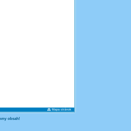
Mapa stránok
ávny obsah!